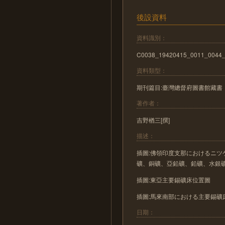
後設資料
資料識別：
C0038_19420415_0011_0044
資料類型：
期刊篇目:臺灣總督府圖書館藏書
著作者：
吉野楢三[撰]
描述：
插圖:佛領印度支那におけるニ
礦、銅礦、亞鉛礦、鉛礦、水銀
插圖:東亞主要錫礦床位置圖
插圖:馬來南部における主要錫礦
日期：