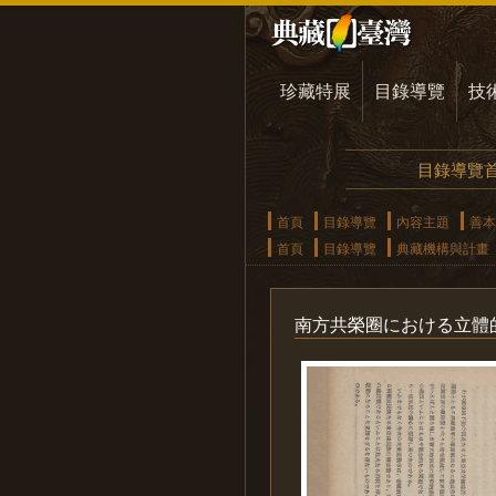
珍藏特展
目錄導覽
技
目錄導覽
首頁
目錄導覽
內容主題
善本
首頁
目錄導覽
典藏機構與計畫
南方共榮圈における立體的