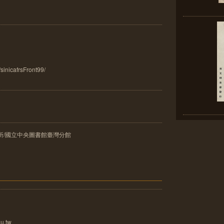
/sinicafrsFront99/
所/國立中央圖書館臺灣分館
u.tw