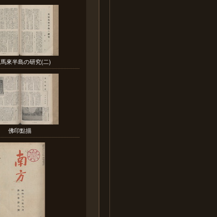
馬來半島の研究(二)
佛印點描