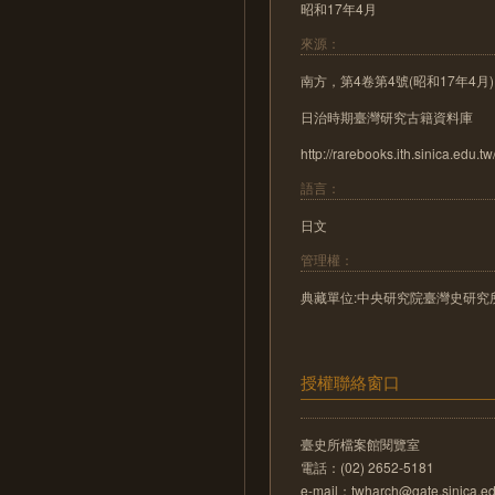
昭和17年4月
來源：
南方，第4卷第4號(昭和17年4月)
日治時期臺灣研究古籍資料庫
http://rarebooks.ith.sinica.edu.tw
語言：
日文
管理權：
典藏單位:中央研究院臺灣史研究
授權聯絡窗口
臺史所檔案館閱覽室
電話：(02) 2652-5181
e-mail：twharch@gate.sinica.ed