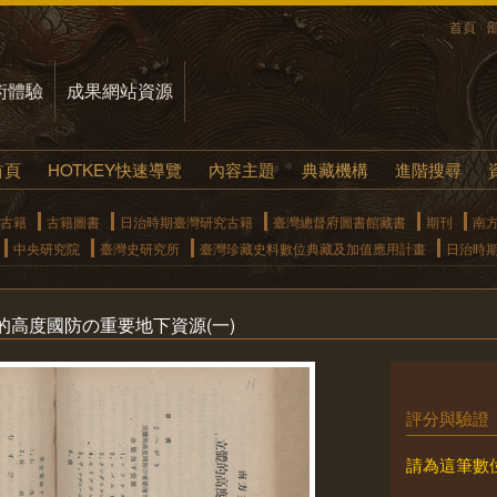
首頁
術體驗
成果網站資源
首頁
HOTKEY快速導覽
內容主題
典藏機構
進階搜尋
古籍
古籍圖書
日治時期臺灣研究古籍
臺灣總督府圖書館藏書
期刊
南
中央研究院
臺灣史研究所
臺灣珍藏史料數位典藏及加值應用計畫
日治時
高度國防の重要地下資源(一)
評分與驗證
請為這筆數