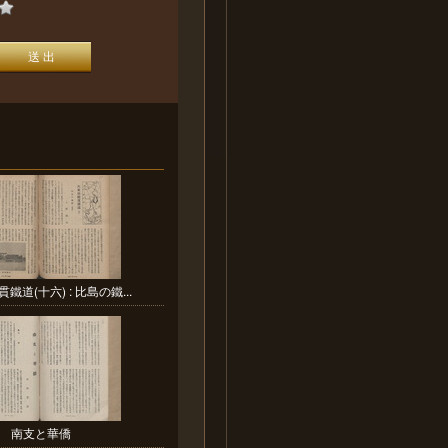
鐵道(十六) : 比島の鐵...
南支と華僑