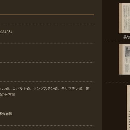
_034254
英領
ツケル礦、コバルト礦、タングステン礦、モリブデン礦、錫
礦の分布圖
床分布圖