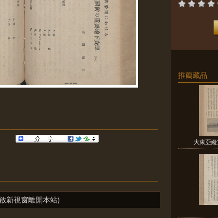
推薦藏品
大東亞縱貫
啟新視窗離開本站)