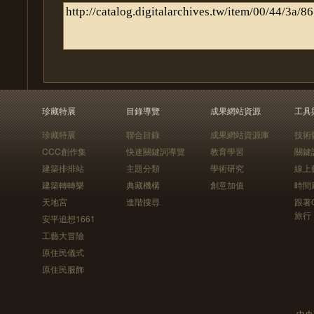
珍藏特展
目錄導覽
成果網站資源
工具
珍藏特展
聯合目錄
成果網站資源庫
技術
CCC創作集
快速關鍵詞導覽
教育學習
關鍵
建築排排站
主題分類
學術研究
線上
建築轉轉樂
典藏機構
創意加值
時間
天地宮
進階搜尋
跟著
旅行
安平追想1661
工藝大冒險
原住民儀式
原住民服飾
中央