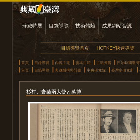
珍藏特展
目錄導覽
技術體驗
成果網站資源
目錄導覽首頁
HOTKEY快速導覽
首頁
目錄導覽
內容主題
善本古籍
古籍圖書
日治時期臺灣
首頁
目錄導覽
典藏機構與計畫
中央研究院
臺灣史研究所
杉村、齋藤兩大使と萬博