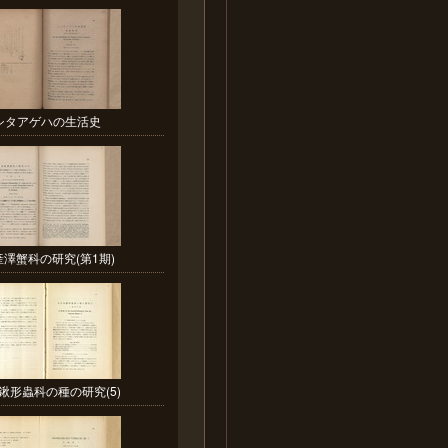
シタアゲハの生活史
澤蟹科の研究(第1期)
鍬形蟲科の種の研究(5)