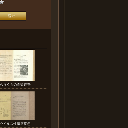
らうぐもの產褥造營
ウイルス性壞疽疾患