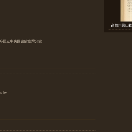
高雄州鳳山郡
所/國立中央圖書館臺灣分館
u.tw