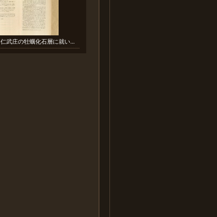
仁武庄の牡蠣化石層に就い...