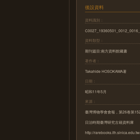
後設資料
資料識別：
C0027_19360501_0012_0016
資料類型：
期刊篇目:南方資料館藏書
著作者：
Takahide HOSOKAWA著
日期：
昭和11年5月
來源：
臺灣博物學會會報，第26卷第152
日治時期臺灣研究古籍資料庫
http://rarebooks.ith.sinica.edu.tw