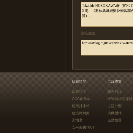
直接連結
珍藏特展
目錄導覽
珍藏特展
聯合目錄
CCC創作集
快速關鍵詞導覽
建築排排站
主題分類
建築轉轉樂
典藏機構
天地宮
進階搜尋
安平追想1661