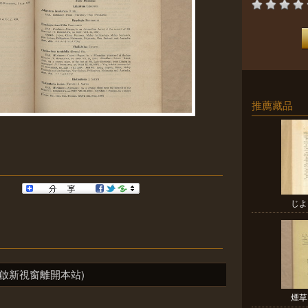
推薦藏品
じよ
啟新視窗離開本站)
煙草