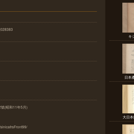
_028383
キ
日本產
號(昭和11年5月)
大日本
/sinicafrsFront99/