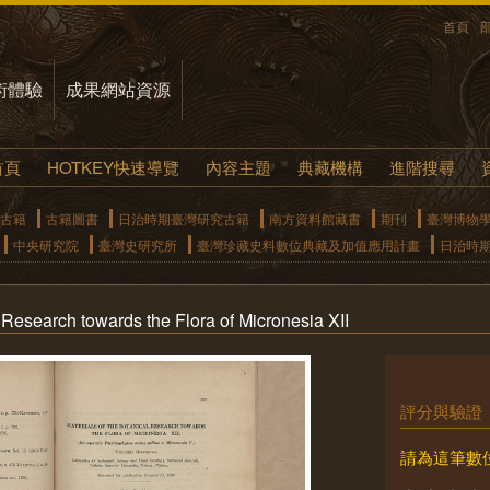
首頁
術體驗
成果網站資源
首頁
HOTKEY快速導覽
內容主題
典藏機構
進階搜尋
古籍
古籍圖書
日治時期臺灣研究古籍
南方資料館藏書
期刊
臺灣博物
中央研究院
臺灣史研究所
臺灣珍藏史料數位典藏及加值應用計畫
日治時
l Research towards the Flora of Micronesia XII
評分與驗證
請為這筆數