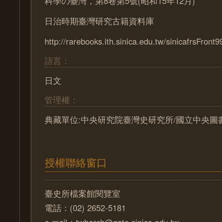
科學の臺灣，第8卷第5號(昭和15年12月)
日治時期臺灣研究古籍資料庫
http://rarebooks.ith.sinica.edu.tw/sinicafrsFront9
語言：
日文
管理權：
典藏單位:中央研究院臺灣史研究所/國立中央圖
授權聯絡窗口
臺史所檔案館閱覽室
電話：(02) 2652-5181
e-mail：twharch@gate.sinica.edu.tw