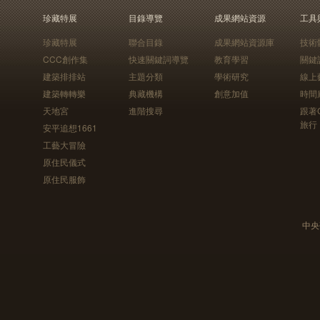
珍藏特展
目錄導覽
成果網站資源
工具
珍藏特展
聯合目錄
成果網站資源庫
技術
CCC創作集
快速關鍵詞導覽
教育學習
關鍵
建築排排站
主題分類
學術研究
線上
建築轉轉樂
典藏機構
創意加值
時間
天地宮
進階搜尋
跟著
旅行
安平追想1661
工藝大冒險
原住民儀式
原住民服飾
中央