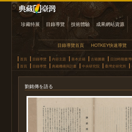
珍藏特展
目錄導覽
技術體驗
成果網站資源
目錄導覽首頁
HOTKEY快速導覽
首頁
目錄導覽
內容主題
善本古籍
古籍圖書
日治時期臺灣
首頁
目錄導覽
典藏機構與計畫
中央研究院
臺灣史研究所
劉銘傳を語る