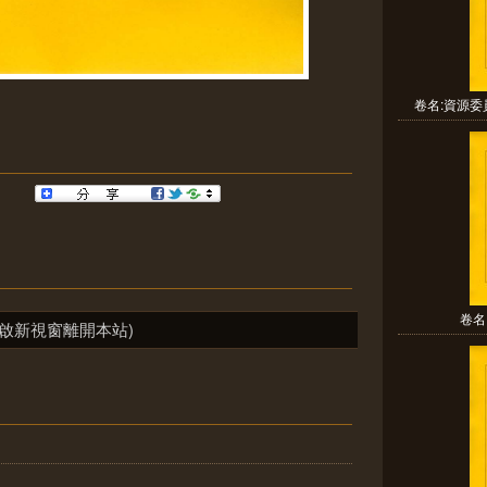
卷名:資源委
卷名
啟新視窗離開本站)