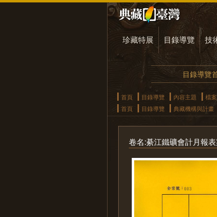
珍藏特展
目錄導覽
技
目錄導覽
首頁
目錄導覽
內容主題
檔案
首頁
目錄導覽
典藏機構與計畫
卷名:綦江鐵礦會計月報表案(一)