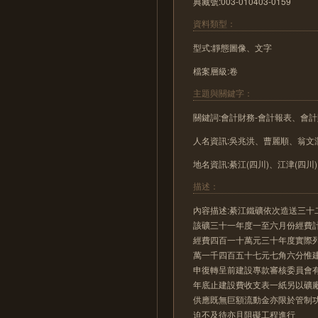
典藏號:003-010403-0159
資料類型：
型式:靜態圖像、文字
檔案層級:卷
主題與關鍵字：
關鍵詞:會計財務-會計報表、會計
人名資訊:吳兆洪、曹麗順、翁
地名資訊:綦江(四川)、江津(四川
描述：
內容描述:綦江鐵礦依次造送三
該礦三十一年度一至六月份經費
經費四百一十萬元三十年度實際
萬一千四百五十七元七角六分惟
申復轉呈前建設專款審核委員會
年底止建設費收支表一紙另以礦
供應既無巨額流動金亦限於管制
迫不及待亦且阻礙工程進行