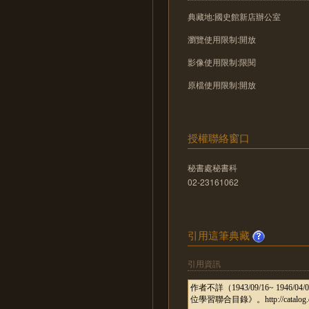
典藏地:國史館新店辦公室
瀏覽使用限制:開放
影像使用限制:限閱
原檔使用限制:開放
授權聯絡窗口
秘書處秘書科
02-23161062
引用這筆典藏
引用資訊