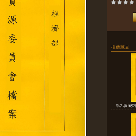
推薦藏品
卷名:資源委