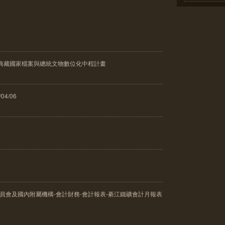
館典藏國家檔案與總統文物數位化中程計畫
04/06
委員會及國內附屬機構-會計財務-會計報表-綦江鐵礦會計月報表