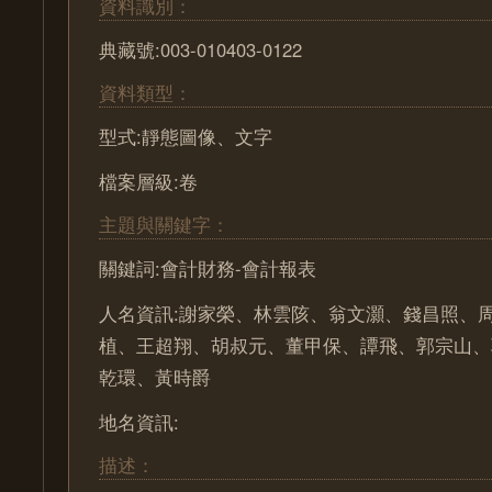
資料識別：
典藏號:003-010403-0122
資料類型：
型式:靜態圖像、文字
檔案層級:卷
主題與關鍵字：
關鍵詞:會計財務-會計報表
人名資訊:謝家榮、林雲陔、翁文灝、錢昌照、
植、王超翔、胡叔元、董甲保、譚飛、郭宗山、
乾環、黃時爵
地名資訊:
描述：