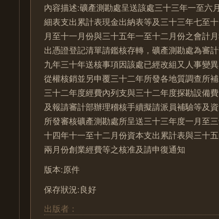
內容描述:礦產測勘處呈送該處三十三年一至六
細表支出累計表現金出納表等及三十三年七至十
月至十一月份與三十五年一至十二月份之會計月
出憑證登記清單請鑑核存轉，礦產測勘處為審計
九年三十年送核事項因該處已經改組又人事變異
從權核銷並另申覆三十二年所發各地質調查所補
三十二年度經費內列支與三十二年度探勘設備費
及報請審計部辦理稽核手續擬請派員補驗等及資
所發審核礦產測勘處所呈送三十三年度一月至三
十四年十一至十二月份資本支出累計表與三十五
兩月份創業經費等之核准及請申復通知
版本:原件
保存狀況:良好
出版者：