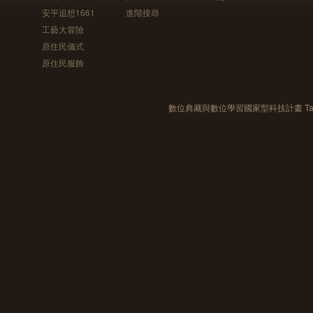
安平追想1661
進階搜尋
工藝大冒險
原住民儀式
原住民服飾
數位典藏與數位學習國家型科技計畫 Taiwan e-Le