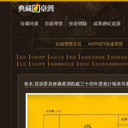
珍藏特展
目錄導覽
技術體驗
成果網站資源
目錄導覽首頁
HOTKEY快速導覽
首頁
目錄導覽
內容主題
檔案
資源委員會檔案
資源委員會
首頁
目錄導覽
典藏機構與計畫
國史館
國史館典藏國家檔案
卷名:資源委員會礦產測勘處三十四年度會計報表等案(003-