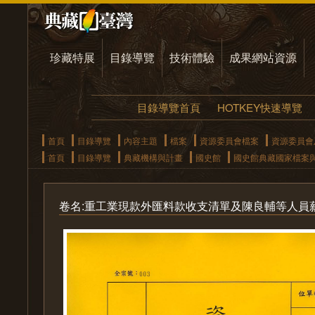
珍藏特展
目錄導覽
技術體驗
成果網站資源
目錄導覽首頁
HOTKEY快速導覽
首頁
目錄導覽
內容主題
檔案
資源委員會檔案
資源委員會
首頁
目錄導覽
典藏機構與計畫
國史館
國史館典藏國家檔案
卷名:重工業現款外匯料款收支清單及陳良輔等人員薪津案(0