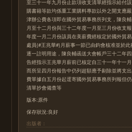
至三十一年九月份止款項收支清單經指示給付該
購書籍等款均係重工業購料專款以外之開支應嚴
津辦公費各項即在國外貿易事務所列支，陳良輔
月至十二月份與三十二年度一月至三月份收支報
年度一月二月份該員在美薪費經核定於國外貿易
處員{#王兆華#}月薪事一節已由鈞會核准並於
逐一註明用途，陳良輔函送大會帳戶三十二年四
告經指示王兆華月薪前已核定自三十一年十一月
而所呈四月份報告中仍列超額應予剔除並將支出
費單據自五月份起逕寄國外貿易事務所列報但仍
清單抄會備查等
版本:原件
保存狀況:良好
出版者：