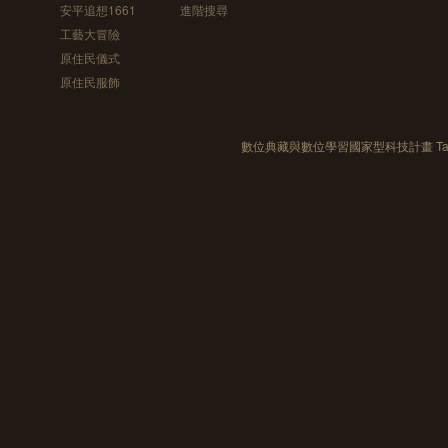
安平追想1661
進階搜尋
工藝大冒險
原住民儀式
原住民服飾
數位典藏與數位學習國家型科技計畫 Taiwan e-Le