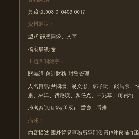
典藏號:003-010403-0017
資料類型：
型式:靜態圖像、文字
檔案層級:卷
主題與關鍵字：
關鍵詞:會計財務-財務管理
人名資訊:尹國墉、翁文灝、郭子勳、錢昌照、
肅、林津、褚應璜、顏任光、王兆華、蔣易均
地名資訊:紐約(美國)、重慶、香港
描述：
內容描述:國外貿易事務所專門委員{#陳良輔#}