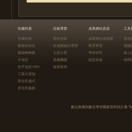
珍藏特展
目錄導覽
成果網站資源
工具
珍藏特展
聯合目錄
成果網站資源庫
技術
建築排排站
快速關鍵詞導覽
教育學習
關鍵
建築轉轉樂
主題分類
學術研究
線上
天地宮
典藏機構
創意加值
時間
安平追想1661
進階搜尋
工藝大冒險
原住民儀式
原住民服飾
數位典藏與數位學習國家型科技計畫 Taiwan e-Le