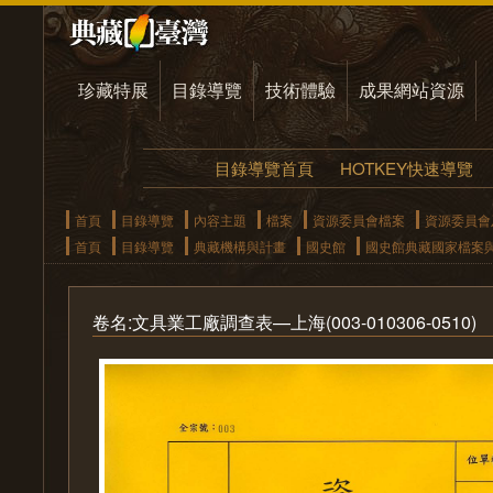
珍藏特展
目錄導覽
技術體驗
成果網站資源
目錄導覽首頁
HOTKEY快速導覽
首頁
目錄導覽
內容主題
檔案
資源委員會檔案
資源委員會
首頁
目錄導覽
典藏機構與計畫
國史館
國史館典藏國家檔案
卷名:文具業工廠調查表—上海(003-010306-0510)