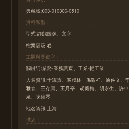
典藏號:003-010306-0510
資料類型：
型式:靜態圖像、文字
檔案層級:卷
主題與關鍵字：
關鍵詞:業務-業務調查、工業-輕工業
人名資訊:于靄寶、嚴咸林、孫敬祥、徐仲文、
雅春、王存庸、王月亭、胡庭梅、胡永生、許申
泉、陳維琴
地名資訊:上海
描述：