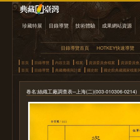
珍藏特展
目錄導覽
技術體驗
成果網站資源
目錄導覽首頁
HOTKEY快速導覽
首頁
目錄導覽
內容主題
檔案
資源委員會檔案
資源委員會
首頁
目錄導覽
典藏機構與計畫
國史館
國史館典藏國家檔案
卷名:絲織工廠調查表─上海(二)(003-010306-0214)