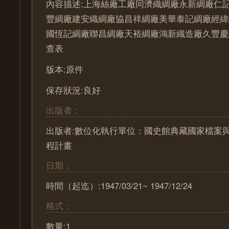
內容描述:上海絲廠工廠同濟織綢廠永新綢廠仁
豐綢廠建安織綢廠協昌祥綢廠美華泰記綢廠經緯
國恆記綢廠聯昌綢廠天裕綢廠鴻新織造廠久豐慶
查表
版本:原件
保存狀況:良好
出版者：
出版者:數位化執行單位：國史館典藏國家檔案
程計畫
日期：
時間（起迄）:1947/03/21~ 1947/12/24
格式：
數量:1