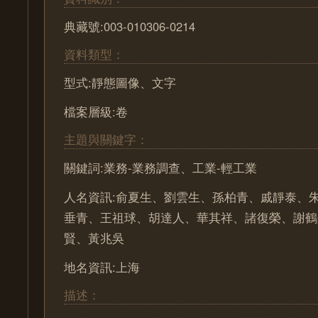
典藏號:003-010306-0214
資料類型：
型式:靜態圖像、文字
檔案層級:卷
主題與關鍵字：
關鍵詞:業務-業務調查、工業-輕工業
人名資訊:俞夏生、劉雲生、孫柏青、戚靜泰、
垂青、王祖球、胡達人、華其祥、諸復榮、謝鶴
賢、黃兆吳
地名資訊:上海
描述：