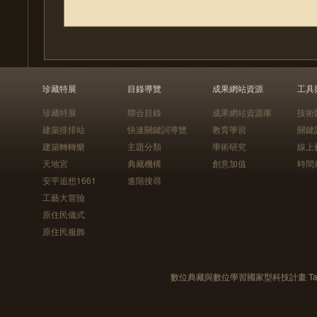
珍藏特展
目錄導覽
成果網站資源
工具
珍藏特展
聯合目錄
成果網站資源庫
技術
建築排排站
快速關鍵詞導覽
教育學習
關鍵
建築轉轉樂
主題分類
學術研究
線上
天地宮
典藏機構
創意加值
時間
安平追想1661
進階搜尋
工藝大冒險
原住民儀式
原住民服飾
數位典藏與數位學習國家型科技計畫 Taiwan e-Le