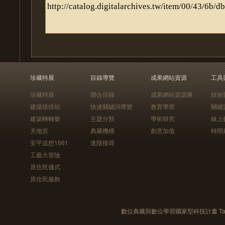
珍藏特展
目錄導覽
成果網站資源
工具
珍藏特展
聯合目錄
成果網站資源庫
技術
建築排排站
快速關鍵詞導覽
教育學習
關鍵
建築轉轉樂
主題分類
學術研究
線上
天地宮
典藏機構
創意加值
時間
安平追想1661
進階搜尋
工藝大冒險
原住民儀式
原住民服飾
數位典藏與數位學習國家型科技計畫 Taiwan e-Le