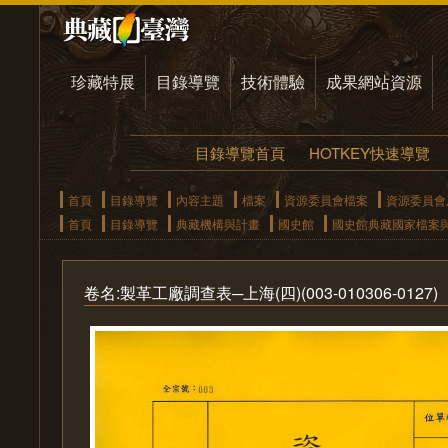
珍藏特展
目錄導覽
技術體驗
成果網站資源
目錄導覽首頁
HOTKEY快速導覽
首頁
目錄導覽
內容主題
檔案
資源委員會檔案
資源委員會
首頁
目錄導覽
典藏機構與計畫
國史館
國史館典藏國家檔案
卷名:製革工廠調查表─上海(四)(003-010306-0127)