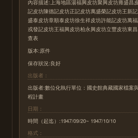
內容描述:上海地區湯福興皮坊聚興皮坊雍盛昌
記皮坊陳德記皮坊正記皮坊萬盛榮記皮坊王新記
盛泰皮坊章順泰皮坊徐生祥皮坊許能記皮坊萬福
戎發記皮坊王福興皮坊柏永興皮坊立豐皮坊東昌
查表
版本:原件
保存狀況:良好
出版者：
出版者:數位化執行單位：國史館典藏國家檔案
程計畫
日期：
時間（起迄）:1947/09/20~ 1947/10/10
格式：