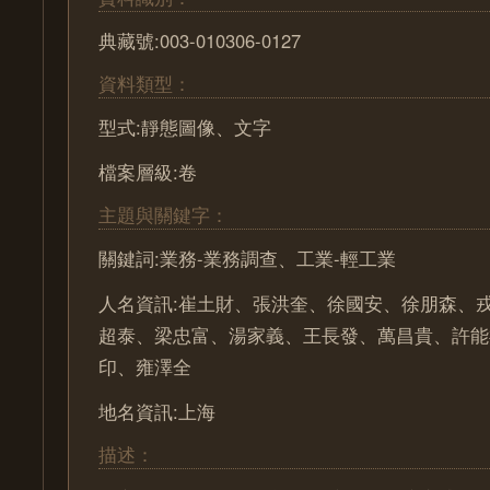
典藏號:003-010306-0127
資料類型：
型式:靜態圖像、文字
檔案層級:卷
主題與關鍵字：
關鍵詞:業務-業務調查、工業-輕工業
人名資訊:崔土財、張洪奎、徐國安、徐朋森、
超泰、梁忠富、湯家義、王長發、萬昌貴、許能
印、雍澤全
地名資訊:上海
描述：