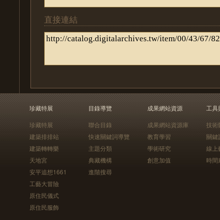
直接連結
珍藏特展
目錄導覽
成果網站資源
工具
珍藏特展
聯合目錄
成果網站資源庫
技術
建築排排站
快速關鍵詞導覽
教育學習
關鍵
建築轉轉樂
主題分類
學術研究
線上
天地宮
典藏機構
創意加值
時間
安平追想1661
進階搜尋
工藝大冒險
原住民儀式
原住民服飾