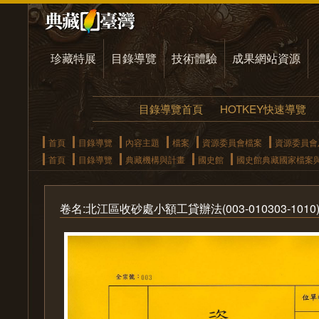
珍藏特展
目錄導覽
技術體驗
成果網站資源
目錄導覽首頁
HOTKEY快速導覽
首頁
目錄導覽
內容主題
檔案
資源委員會檔案
資源委員會
首頁
目錄導覽
典藏機構與計畫
國史館
國史館典藏國家檔案
卷名:北江區收砂處小額工貸辦法(003-010303-1010