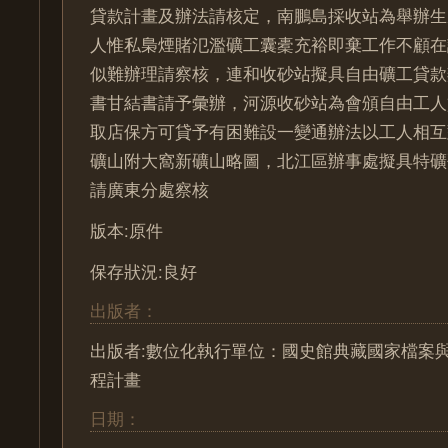
貸款計畫及辦法請核定，南鵬島採收站為舉辦生
人惟私梟煙賭氾濫礦工囊橐充裕即棄工作不顧在
似難辦理請察核，連和收砂站擬具自由礦工貸款
書甘結書請予彙辦，河源收砂站為會頒自由工人
取店保方可貸予有困難設一變通辦法以工人相互
礦山附大窩新礦山略圖，北江區辦事處擬具特礦
請廣東分處察核
版本:原件
保存狀況:良好
出版者：
出版者:數位化執行單位：國史館典藏國家檔案
程計畫
日期：