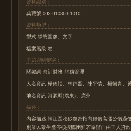
資料識別：
典藏號:003-010303-1010
資料類型：
型式:靜態圖像、文字
檔案層級:卷
主題與關鍵字：
關鍵詞:會計財務-財務管理
人名資訊:楊德福、林錦吾、陳平情、楊暢青、
地名資訊:河源縣(廣東)、廣州
描述：
內容描述:韓江區收砂處為轄內糧價高漲公價過
別業以致生產停頓搜購困難若舉辦自由工人貸款