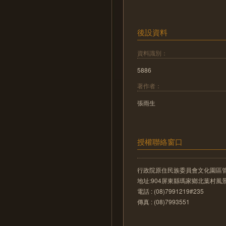
後設資料
資料識別：
5886
著作者：
張雨生
授權聯絡窗口
行政院原住民族委員會文化園區
地址:904屏東縣瑪家鄉北葉村風景
電話 : (08)7991219#235
傳真 : (08)7993551