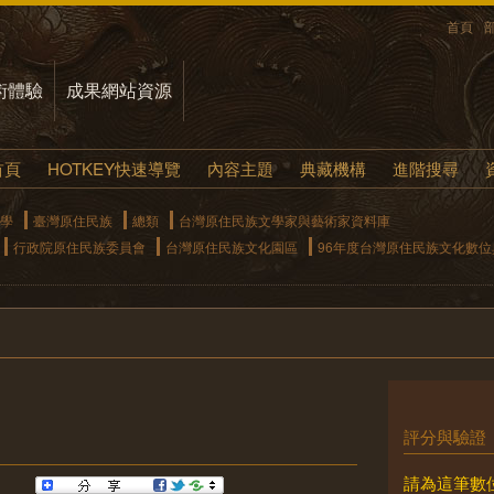
首頁
術體驗
成果網站資源
首頁
HOTKEY快速導覽
內容主題
典藏機構
進階搜尋
學
臺灣原住民族
總類
台灣原住民族文學家與藝術家資料庫
行政院原住民族委員會
台灣原住民族文化園區
96年度台灣原住民族文化數
評分與驗證
請為這筆數