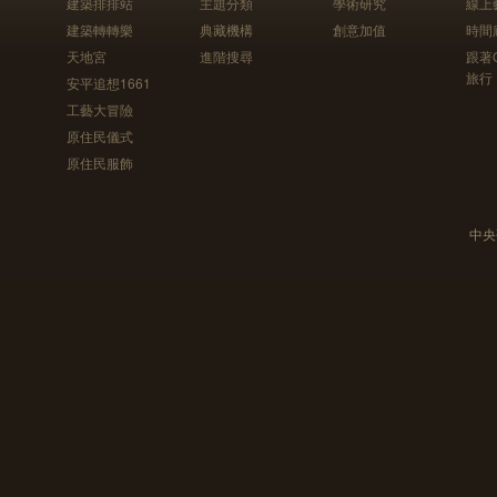
建築排排站
主題分類
學術研究
線上
建築轉轉樂
典藏機構
創意加值
時間
天地宮
進階搜尋
跟著
旅行
安平追想1661
工藝大冒險
原住民儀式
原住民服飾
中央