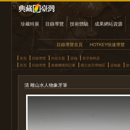
珍藏特展
目錄導覽
技術體驗
成果網站資源
目錄導覽首頁
HOTKEY快速導覽
首頁
目錄導覽
內容主題
器物
骨牙角蚌器
首頁
目錄導覽
典藏機構與計畫
國立故宮博物院
器物處
故
清 雕山水人物象牙筆