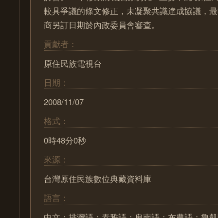
較具爭議的條文修正，未凝聚共識達成協議，最
商另訂日期於內政委員會審查。
貢獻者：
原住民族電視台
日期：
2008/11/07
格式：
0時48分0秒
來源：
台灣原住民族數位典藏資料庫
語言：
中文；排灣語；泰雅語；卑南語；布農語；魯凱