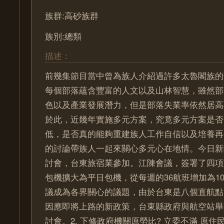
族群:高砂族群
族別:總類
描述：
前幾集節目當中曾為族人介紹過許多太魯閣族的
每個部落蘊含豐富的人文以及山林智慧，雖然部
色以及產業發展潛力，但是部落失業率依然居高
於此，近幾年實施多元方案，究竟多元方案是否
低，是否真的能夠重建族人工作自信以及培養再
的討論帶族人一起來關心多元心在地情。今日新聞
討會，台東旅宿業參加。江陳會議，簽署了四項
包機擴大為平日包機，從每週的36航班增加為1
議成為各界關心的議題，由於台東是八個直航點
因應即將上路的新政策，台東縣政府與航空站舉
討會。2. 下修政府機關原勞比? 立委不滿 原