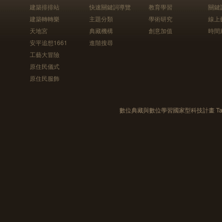
建築排排站
快速關鍵詞導覽
教育學習
關鍵
建築轉轉樂
主題分類
學術研究
線上
天地宮
典藏機構
創意加值
時間
安平追想1661
進階搜尋
工藝大冒險
原住民儀式
原住民服飾
數位典藏與數位學習國家型科技計畫 Taiwan e-Le