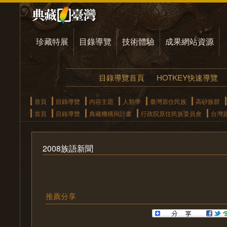
珍藏特展
目錄導覽
技術體驗
成果網站資源
目錄導覽首頁
HOTKEY快速導覽
首頁
目錄導覽
內容主題
人類學
臺灣原住民族
高砂族群
首頁
目錄導覽
典藏機構與計畫
行政院原住民族委員會
台灣
2008族語新聞
推薦分享