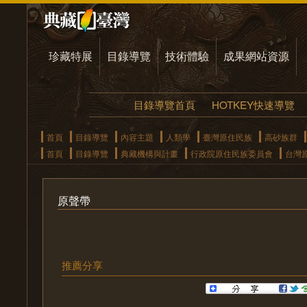
珍藏特展
目錄導覽
技術體驗
成果網站資源
目錄導覽首頁
HOTKEY快速導覽
首頁
目錄導覽
內容主題
人類學
臺灣原住民族
高砂族群
首頁
目錄導覽
典藏機構與計畫
行政院原住民族委員會
台灣
原聲帶
推薦分享