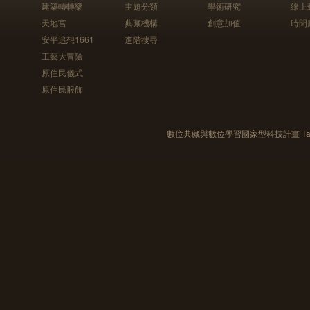
建築轉轉樂
主題分類
學術研究
線上
天地宮
典藏機構
創意加值
時間
安平追想1661
進階搜尋
工藝大冒險
原住民儀式
原住民服飾
數位典藏與數位學習國家型科技計畫 Taiwan e-Le