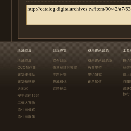
珍藏特展
目錄導覽
成果網站資源
工具
珍藏特展
聯合目錄
成果網站資源庫
技術
CCC創作集
快速關鍵詞導覽
教育學習
關鍵
建築排排站
主題分類
學術研究
線上
建築轉轉樂
典藏機構
創意加值
時間
天地宮
進階搜尋
跟著
旅行
安平追想1661
工藝大冒險
原住民儀式
原住民服飾