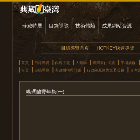
珍藏特展
目錄導覽
技術體驗
成果網站資源
目錄導覽首頁
HOTKEY快速導覽
首頁
目錄導覽
內容主題
人類學
臺灣原住民族
平埔族群
首頁
目錄導覽
典藏機構與計畫
行政院原住民族委員會
台灣
噶瑪蘭豐年祭(一)