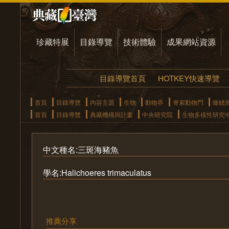
珍藏特展
目錄導覽
技術體驗
成果網站資源
目錄導覽首頁
HOTKEY快速導覽
首頁
目錄導覽
內容主題
生物
動物界
脊索動物門
條鰭
首頁
目錄導覽
典藏機構與計畫
中央研究院
生物多樣性研究
中文種名:三斑海豬魚
學名:Halichoeres trimaculatus
推薦分享