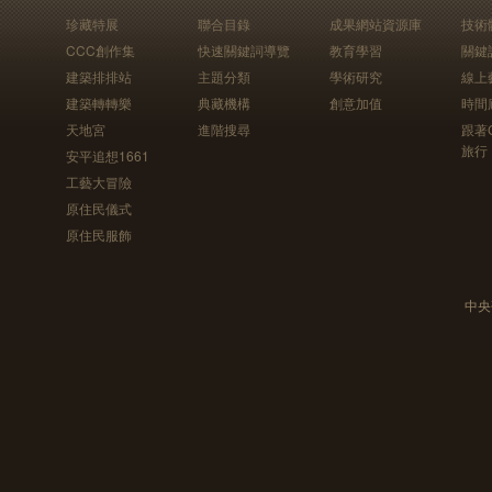
珍藏特展
聯合目錄
成果網站資源庫
技術
CCC創作集
快速關鍵詞導覽
教育學習
關鍵
建築排排站
主題分類
學術研究
線上
建築轉轉樂
典藏機構
創意加值
時間
天地宮
進階搜尋
跟著
旅行
安平追想1661
工藝大冒險
原住民儀式
原住民服飾
中央