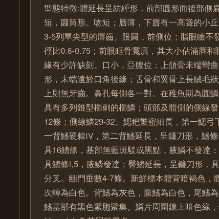
型態特徵:體延長呈紡綞形，前部圓形而後部側
短，圓筒形。吻短；唇薄，下唇有一高聳的小丘
3-5列單尖型的唇齒。眼圓，前側位；脂眼瞼不
徑比0.6-0.75；前眼眶骨寬廣，其大小佔滿唇
緣有少許缺刻。口小，亞腹位；上頜骨末端彎曲
形，末端遠於口角後緣；舌骨和翼骨上長絨毛狀
上則無牙齒。鼻孔每側各一對。在稚魚期為圓鱗
具有多列錐型櫛刺的櫛鱗；頭部及體側的側線發達
12條；側線鱗29-32。鰓耙繁密細長，第一鰓弓下
一背鰭硬棘IV，第二背鰭延長，呈鐮刀形，鰭條I
具16鰭條，基部無藍斑駁或黑點，腋鱗不發達
具鰭條I,5，腋鱗發達；臀鰭延長，呈鐮刀形，具鰭
分叉。幽門垂數4-7條。新鮮標本體背暗褐色，
次轉為白色。背鰭為灰色，腹鰭為白色，尾鰭為
鰭基部有黑色素胞聚集。鱗片周圍鑲上暗色緣，