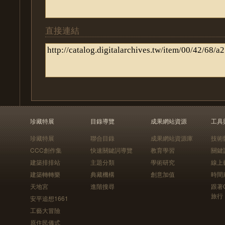
直接連結
珍藏特展
目錄導覽
成果網站資源
工具
珍藏特展
聯合目錄
成果網站資源庫
技術
CCC創作集
快速關鍵詞導覽
教育學習
關鍵
建築排排站
主題分類
學術研究
線上
建築轉轉樂
典藏機構
創意加值
時間
天地宮
進階搜尋
跟著
旅行
安平追想1661
工藝大冒險
原住民儀式