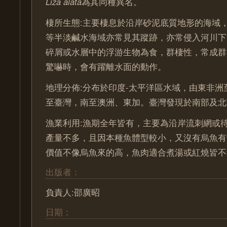
Liza alata
為其同種異名。
棲所生態:主要棲息於沿岸砂泥底質地形的海域
等半淡鹹水海域亦常見其蹤跡，亦常侵入河川下
碎屑或水層中的浮游生物為食，群棲性，常成群
驚嚇時，會有躍離水面的動作。
地理分佈:分布於印度-太平洋區水域，由東非洲
至臺灣，南至澳洲、東加。臺灣發現於南部及北
漁業利用:漁期全年皆有，主要為沿岸流刺網或
產量不多，且因本種魚體型較小，又沒有烏魚有
價值不像烏魚來的高，魚肉適合煮湯或紅燒皆不
出版者：
負責人:邵廣昭
日期：