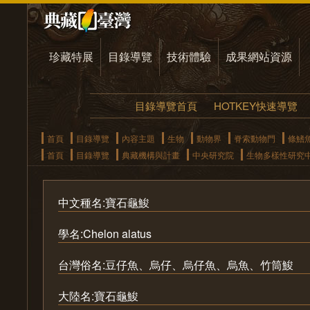
珍藏特展
目錄導覽
技術體驗
成果網站資源
目錄導覽首頁
HOTKEY快速導覽
首頁
目錄導覽
內容主題
生物
動物界
脊索動物門
條鰭
首頁
目錄導覽
典藏機構與計畫
中央研究院
生物多樣性研究
中文種名:寶石龜鮻
學名:Chelon alatus
台灣俗名:豆仔魚、烏仔、烏仔魚、烏魚、竹筒鮻
大陸名:寶石龜鮻