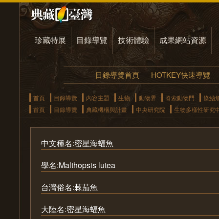
珍藏特展
目錄導覽
技術體驗
成果網站資源
目錄導覽首頁
HOTKEY快速導覽
首頁
目錄導覽
內容主題
生物
動物界
脊索動物門
條鰭
首頁
目錄導覽
典藏機構與計畫
中央研究院
生物多樣性研究
中文種名:密星海蝠魚
學名:Malthopsis lutea
台灣俗名:棘茄魚
大陸名:密星海蝠魚