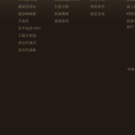
建築排排站
主題分類
學術研究
線上
建築轉轉樂
典藏機構
創意加值
時間
天地宮
進階搜尋
跟著
旅行
安平追想1661
工藝大冒險
原住民儀式
原住民服飾
中央