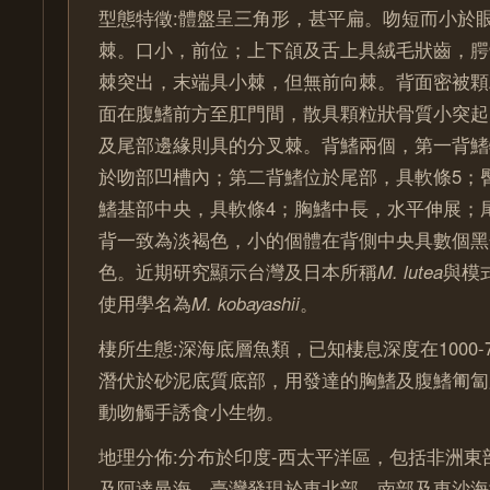
型態特徵:體盤呈三角形，甚平扁。吻短而小於
棘。口小，前位；上下頜及舌上具絨毛狀齒，腭
棘突出，末端具小棘，但無前向棘。背面密被顆
面在腹鰭前方至肛門間，散具顆粒狀骨質小突起
及尾部邊緣則具的分叉棘。背鰭兩個，第一背鰭
於吻部凹槽內；第二背鰭位於尾部，具軟條5；
鰭基部中央，具軟條4；胸鰭中長，水平伸展；
背一致為淡褐色，小的個體在背側中央具數個黑
色。近期研究顯示台灣及日本所稱
M. lutea
與模
使用學名為
M. kobayashii
。
棲所生態:深海底層魚類，已知棲息深度在1000-
潛伏於砂泥底質底部，用發達的胸鰭及腹鰭匍匐
動吻觸手誘食小生物。
地理分佈:分布於印度-西太平洋區，包括非洲東
及阿達曼海。臺灣發現於東北部、南部及東沙海