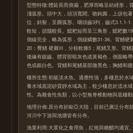
型態特徵:體延長而側扁，肥厚而略呈紡綞形，
淺弧形。頭中大，頭頂寬聞。吻鈍圓，上頜包著
位，斜裂，呈圓弧形。咽頭齒3列，齒式3.1.1-1
較短，頜鬚較長。鰓耙短而呈三角形，鰓耙數19
側線完全，略為弧形，側線鱗數31-36。背鰭硬棘 I
20；臀鰭 硬棘III，分枝軟條5；尾鰭叉形。背鰭
後緣有鋸齒。體背部暗灰色或黃褐色，側面略帶
色或銀白色。背鰭和尾鰭基部微黑色；胸鰭和腹
棲所生態:初級淡水魚。適應性強，多棲息於水
養水域底泥砂質靜水域為主，較少棲息於流水域
性。為雜食性魚類，以小型無脊椎動物與底棲動
地理分佈:原分布於歐亞大陸，目前已廣泛分布
河川中下游與池塘皆有分布。
漁業利用:大眾化之食用魚，紅燒與糖醋均適宜