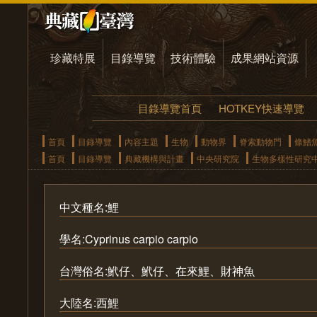
珍藏特展
目錄導覽
技術體驗
成果網站資源
目錄導覽首頁
HOTKEY快速導覽
首頁
目錄導覽
內容主題
生物
動物界
脊索動物門
條鰭
首頁
目錄導覽
典藏機構與計畫
中央研究院
生物多樣性研究
中文種名:鯉
學名:Cyprinus carpio carpio
台灣俗名:鮘仔、鮘仔、在來鯉、財神魚
大陸名:西鯉