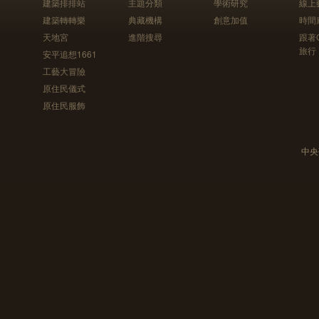
建築排排站
主題分類
學術研究
線上
建築轉轉樂
典藏機構
創意加值
時間
天地宮
進階搜尋
跟著
旅行
安平追想1661
工藝大冒險
原住民儀式
原住民服飾
中央