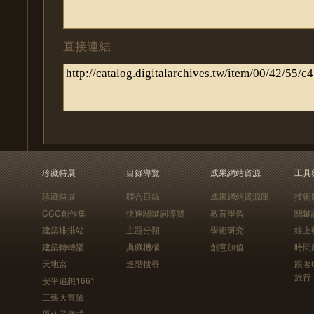
直接連結
珍藏特展
目錄導覽
成果網站資源
工具
珍藏特展
聯合目錄
成果網站資源庫
技術
CCC創作集
快速關鍵詞導覽
教育學習
關鍵
建築排排站
主題分類
學術研究
線上
建築轉轉樂
典藏機構
創意加值
時間
天地宮
進階搜尋
跟著
旅行
安平追想1661
工藝大冒險
原住民儀式