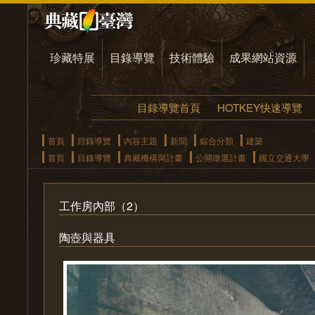
珍藏特展
目錄導覽
技術體驗
成果網站資源
目錄導覽首頁
HOTKEY快速導覽
首頁
目錄導覽
內容主題
新聞
綜合分類
建築
首頁
目錄導覽
典藏機構與計畫
公開徵選計畫
國立交通大學
工作房內部（2）
陶壺與器具