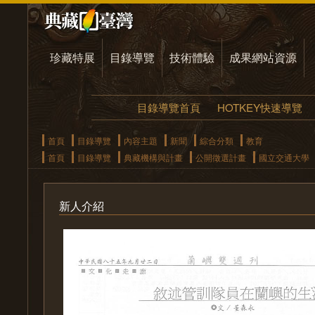
珍藏特展
目錄導覽
技術體驗
成果網站資源
目錄導覽首頁
HOTKEY快速導覽
首頁
目錄導覽
內容主題
新聞
綜合分類
教育
首頁
目錄導覽
典藏機構與計畫
公開徵選計畫
國立交通大學
新人介紹