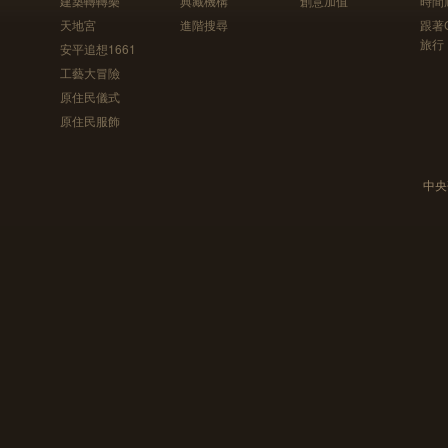
建築轉轉樂
典藏機構
創意加值
時間
天地宮
進階搜尋
跟著
旅行
安平追想1661
工藝大冒險
原住民儀式
原住民服飾
中央