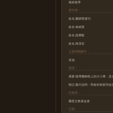
報紙報導
著作者：
姓名:蘭嶼雙週刊
姓名:林錦慧
姓名:謝膺毅
姓名:林茂安
主題與關鍵字：
其他
描述：
摘要:報導蘭嶼島上的大小事，及
附註:圖片說明：野銀村林新羽
出版者：
蘭恩文教基金會
日期：