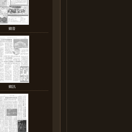
鄉音
鄉訊