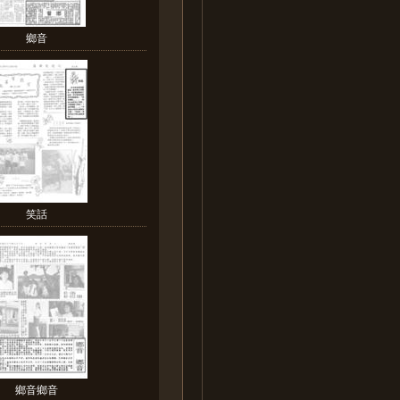
鄉音
笑話
鄉音鄉音