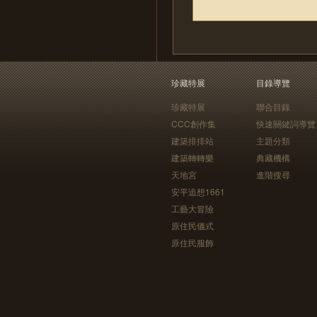
珍藏特展
目錄導覽
珍藏特展
聯合目錄
CCC創作集
快速關鍵詞導覽
建築排排站
主題分類
建築轉轉樂
典藏機構
天地宮
進階搜尋
安平追想1661
工藝大冒險
原住民儀式
原住民服飾