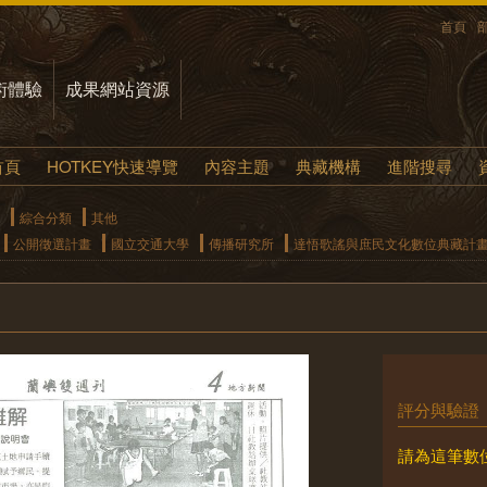
首頁
術體驗
成果網站資源
首頁
HOTKEY快速導覽
內容主題
典藏機構
進階搜尋
綜合分類
其他
公開徵選計畫
國立交通大學
傳播研究所
達悟歌謠與庶民文化數位典藏計
評分與驗證
請為這筆數