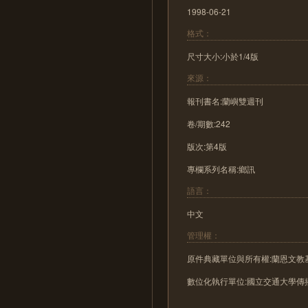
1998-06-21
格式：
尺寸大小:小於1/4版
來源：
報刊書名:蘭嶼雙週刊
卷/期數:242
版次:第4版
專欄系列名稱:鄉訊
語言：
中文
管理權：
原件典藏單位與所有權:蘭恩文教
數位化執行單位:國立交通大學傳