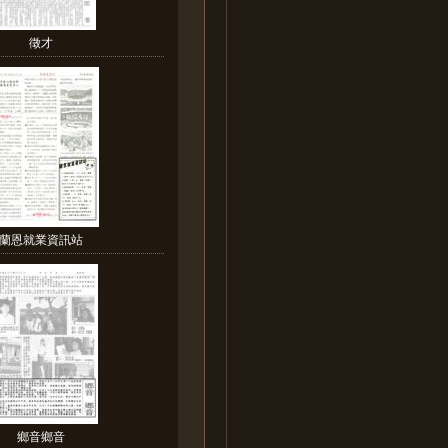
徵才
蘭恩就業資訊站
鄉音鄉音