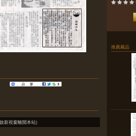
推薦藏品
啟新視窗離開本站)