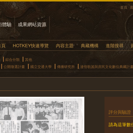
首頁
術體驗
成果網站資源
首頁
HOTKEY快速導覽
內容主題
典藏機構
進階搜尋
綜合分類
其他
公開徵選計畫
國立交通大學
傳播研究所
達悟歌謠與庶民文化數位典藏計
評分與驗證
請為這筆數