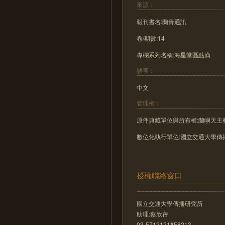
來源：
報刊書名:蘭青通訊
卷/期數:14
專欄系列名稱:海星堂區點滴
語言：
中文
管理權：
原件典藏單位與所有權:蘭嶼天主
數位化執行單位:國立交通大學傳
授權聯絡窗口
國立交通大學傳播研究所
助理:蔡欣蓓
03-5712121#58213