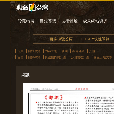
珍藏特展
目錄導覽
技術體驗
成果網站資源
目錄導覽首頁
HOTKEY快速導覽
首頁
目錄導覽
內容主題
新聞
綜合分類
其他
首頁
目錄導覽
典藏機構與計畫
公開徵選計畫
國立交通大學
鄉訊