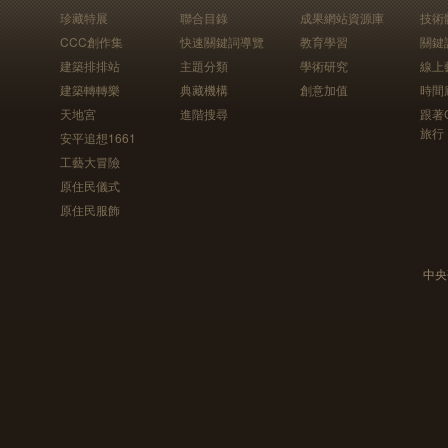
珍藏特展
聯合目錄
成果網站資源庫
技術
CCC創作集
快速關鍵詞導覽
教育學習
關鍵
建築排排站
主題分類
學術研究
線上
建築轉轉樂
典藏機構
創意加值
時間
天地宮
進階搜尋
跟著
旅行
安平追想1661
工藝大冒險
原住民儀式
原住民服飾
中央