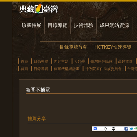
珍藏特展
目錄導覽
技術體驗
成果網站資源
目錄導覽首頁
HOTKEY快速導覽
首頁
目錄導覽
內容主題
人類學
臺灣原住民族
高砂族群
首頁
目錄導覽
典藏機構與計畫
行政院原住民族委員會
台灣
新聞不插電
推薦分享