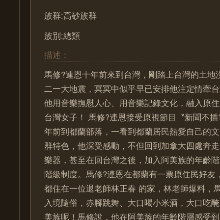
族群:高砂族群
族別:總類
描述：
馬修?連恩十年前來到台灣，剛踏上台灣的土地
二一大地震，冥冥中似乎早已安排他注定情牽台
他用音樂撫慰人心、用音樂記錄文化，融入原住
台灣女子！ 馬修?連恩接受原視節目〝新聞不
年前到都蘭部落，一看到都蘭居民熱愛自己的文
群特色，他深受感動，不但回到加拿大四處奔走
樂器，甚至在回台灣之後，加入阿美族的年齡階
階級制度。馬修?連恩在都蘭有一票原住民好友
都住在一位退老師林正春 的家，林老師爆料，
入境隨俗，赤腳跳舞、大口喝小米酒，大口吃醃
美族呢！馬修說，他在阿美族的年齡階層感受到