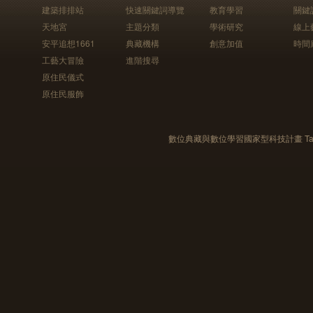
建築排排站
快速關鍵詞導覽
教育學習
關鍵
天地宮
主題分類
學術研究
線上
安平追想1661
典藏機構
創意加值
時間
工藝大冒險
進階搜尋
原住民儀式
原住民服飾
數位典藏與數位學習國家型科技計畫 Taiwan e-Le