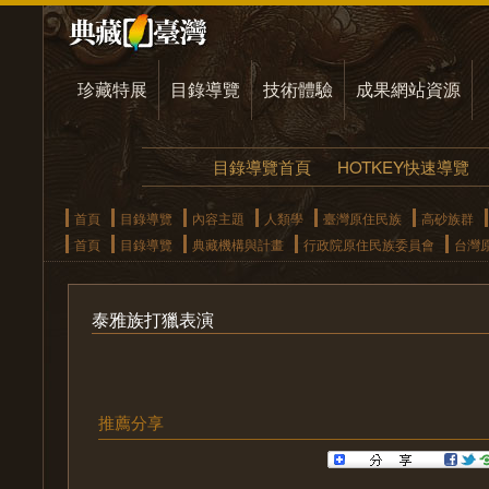
珍藏特展
目錄導覽
技術體驗
成果網站資源
目錄導覽首頁
HOTKEY快速導覽
首頁
目錄導覽
內容主題
人類學
臺灣原住民族
高砂族群
首頁
目錄導覽
典藏機構與計畫
行政院原住民族委員會
台灣
泰雅族打獵表演
推薦分享