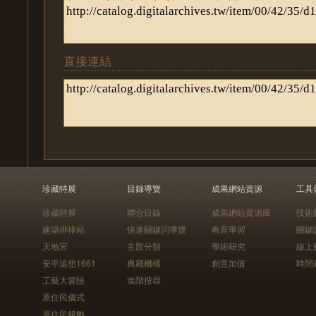
直接連結
珍藏特展
目錄導覽
成果網站資源
工具
珍藏特展
聯合目錄
成果網站資源庫
技術
建築排排站
快速關鍵詞導覽
教育學習
關鍵
天地宮
主題分類
學術研究
線上
安平追想1661
典藏機構
創意加值
時間
工藝大冒險
進階搜尋
原住民儀式
原住民服飾