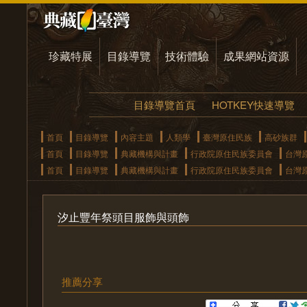
珍藏特展
目錄導覽
技術體驗
成果網站資源
目錄導覽首頁
HOTKEY快速導覽
首頁
目錄導覽
內容主題
人類學
臺灣原住民族
高砂族群
首頁
目錄導覽
典藏機構與計畫
行政院原住民族委員會
台灣
首頁
目錄導覽
典藏機構與計畫
行政院原住民族委員會
台灣
汐止豐年祭頭目服飾與頭飾
推薦分享