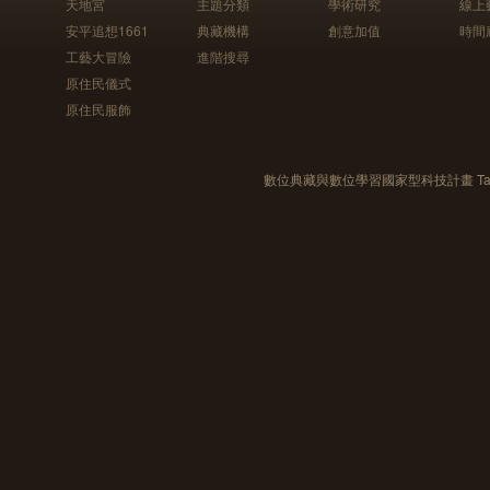
天地宮
主題分類
學術研究
線上
安平追想1661
典藏機構
創意加值
時間
工藝大冒險
進階搜尋
原住民儀式
原住民服飾
數位典藏與數位學習國家型科技計畫 Taiwan e-Le