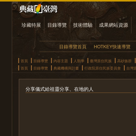
珍藏特展
目錄導覽
技術體驗
成果網站資源
目錄導覽首頁
HOTKEY快速導覽
首頁
目錄導覽
內容主題
人類學
臺灣原住民族
高砂族群
首頁
目錄導覽
典藏機構與計畫
行政院原住民族委員會
台灣
分享儀式給祖靈分享、在地的人