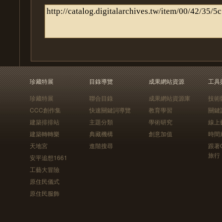
珍藏特展
目錄導覽
成果網站資源
工具
珍藏特展
聯合目錄
成果網站資源庫
技術
CCC創作集
快速關鍵詞導覽
教育學習
關鍵
建築排排站
主題分類
學術研究
線上
建築轉轉樂
典藏機構
創意加值
時間
天地宮
進階搜尋
跟著
旅行
安平追想1661
工藝大冒險
原住民儀式
原住民服飾