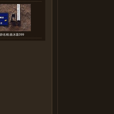
跡名稱:曲冰墓099