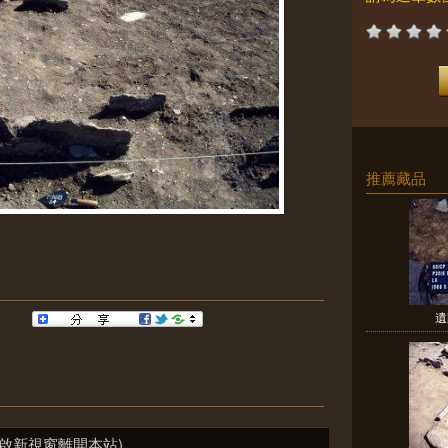
推薦藏品
遺
啟新視窗離開本站)