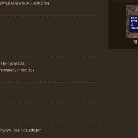
類型(原發掘者陳仲玉先生分類)
遺
料數位典藏系統
w/archaeo2/index.jsp)
.ihp.sinica.edu.tw/