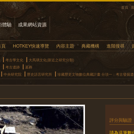
首頁
術體驗
成果網站資源
首頁
HOTKEY快速導覽
內容主題
典藏機構
進階搜尋
考古學文化
大馬璘文化(新近之研究分類)
考古遺跡
墓葬
中央研究院
歷史語言研究所
珍藏歷史文物數位典藏計畫 分項一：考古發掘
評分與驗證
請為這筆數