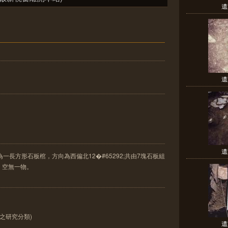
遺
遺
遺
一長方形石板棺，方向為西偏北12�#65292;共由7塊石板組
，空無一物。
之研究分類)
遺