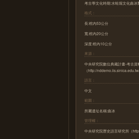
考古學文化時期:水蛙堀文化曲冰
格式：
長:棺內53公分
寬:棺內20公分
深度:棺內10公分
來源：
中央研究院數位典藏計畫-考古資
（http://nddemo.iis.sinica.edu.t
語言：
中文
範圍：
所屬遺址名稱:曲冰
管理權：
中央研究院歷史語言研究所（http://www