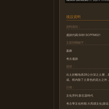
後設資料
資料識別：
遺跡代碼:S0813CPFM021
主題與關鍵字：
墓葬
考古遺跡
描述：
出土於離地表28公分深之土層，為
成。棺內除了土黃色的泥土之外
日期：
文化序列:新石器時代
考古學文化時期:大馬璘文化(新近