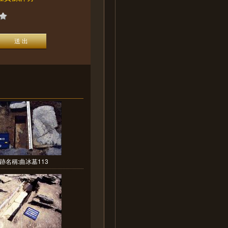
跡名稱:曲冰墓113