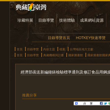
珍藏特展
目錄導覽
技術體驗
成果網站資源
目錄導覽首頁
HOTKEY快速導覽
首頁
目錄導覽
內容主題
檔案
台灣地區地方文獻
首頁
目錄導覽
典藏機構與計畫
國家圖書館
國家圖書館國家
經濟部函送新編鐘錶檢驗標準通則及修訂食品用鋼
推薦分享