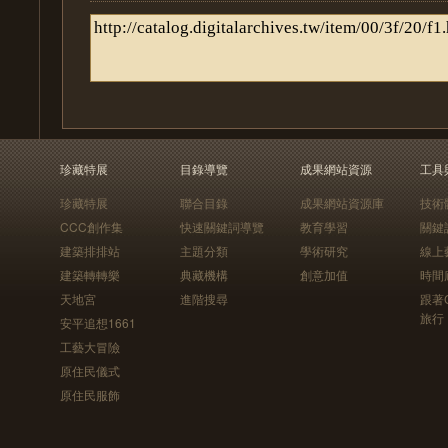
珍藏特展
目錄導覽
成果網站資源
工具
珍藏特展
聯合目錄
成果網站資源庫
技術
CCC創作集
快速關鍵詞導覽
教育學習
關鍵
建築排排站
主題分類
學術研究
線上
建築轉轉樂
典藏機構
創意加值
時間
天地宮
進階搜尋
跟著
旅行
安平追想1661
工藝大冒險
原住民儀式
原住民服飾