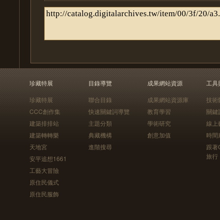
珍藏特展
目錄導覽
成果網站資源
工具
珍藏特展
聯合目錄
成果網站資源庫
技術
CCC創作集
快速關鍵詞導覽
教育學習
關鍵
建築排排站
主題分類
學術研究
線上
建築轉轉樂
典藏機構
創意加值
時間
天地宮
進階搜尋
跟著
旅行
安平追想1661
工藝大冒險
原住民儀式
原住民服飾