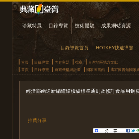
珍藏特展
目錄導覽
技術體驗
成果網站資源
目錄導覽首頁
HOTKEY快速導覽
首頁
目錄導覽
內容主題
檔案
台灣地區地方文獻
首頁
目錄導覽
典藏機構與計畫
國家圖書館
國家圖書館國家
經濟部函送新編鐘錶檢驗標準通則及修訂食品用鋼
推薦分享