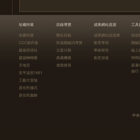
珍藏特展
目錄導覽
成果網站資源
工具
珍藏特展
聯合目錄
成果網站資源庫
技術
CCC創作集
快速關鍵詞導覽
教育學習
關鍵
建築排排站
主題分類
學術研究
線上
建築轉轉樂
典藏機構
創意加值
時間
天地宮
進階搜尋
跟著
旅行
安平追想1661
工藝大冒險
原住民儀式
原住民服飾
中央