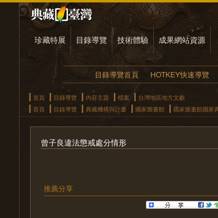
珍藏特展
目錄導覽
技術體驗
成果網站資源
目錄導覽首頁
HOTKEY快速導覽
首頁
目錄導覽
內容主題
檔案
台灣地區地方文獻
首頁
目錄導覽
典藏機構與計畫
國家圖書館
國家圖書館國家
曾子良違法懲戒處分情形
推薦分享