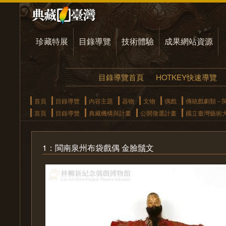
珍藏特展
目錄導覽
技術體驗
成果網站資源
目錄導覽首頁
HOTKEY快速導覽
首頁
目錄導覽
內容主題
器物
文物
偶戲
傳統戲劇類－
首頁
目錄導覽
典藏機構與計畫
公開徵選計畫
國立臺灣藝術
1：閩南泉州布袋戲偶 金臉鬚文