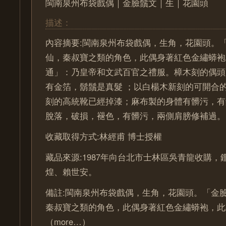
閩南泉州布袋戲偶｜金臉鬚文｜生｜花園頭
描述：
內容摘要:閩南泉州布袋戲偶，生角，花園頭。
仙，秦叔寶之類的角色，此偶身著紅色金繡蟒袍
通」：乃皇帝和文武百官之禮服。樟木刻的偶頭
有金箔，鬍鬚是真髮 ；以白楊木新刻的可開合
刻的高統靴已經掉漆；麻布製的身體有髒污，有
脫落，破損，褪色，有髒污，兩側肩膀修補過。
收藏取得方式:林經甫 博士授權
藏品來源:1987年向台北市士林區吳青龍收購
煌、賴世安。
備註:閩南泉州布袋戲偶，生角，花園頭。「金
秦叔寶之類的角色，此偶身著紅色金繡蟒袍，此
（more…）