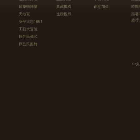
建築轉轉樂
典藏機構
創意加值
時間
天地宮
進階搜尋
跟著
旅行
安平追想1661
工藝大冒險
原住民儀式
原住民服飾
中央