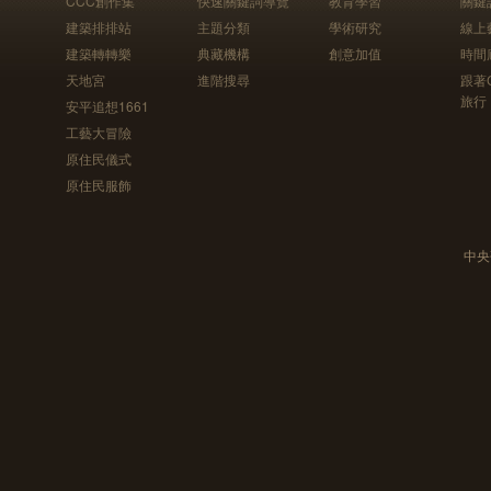
CCC創作集
快速關鍵詞導覽
教育學習
關鍵
建築排排站
主題分類
學術研究
線上
建築轉轉樂
典藏機構
創意加值
時間
天地宮
進階搜尋
跟著
旅行
安平追想1661
工藝大冒險
原住民儀式
原住民服飾
中央