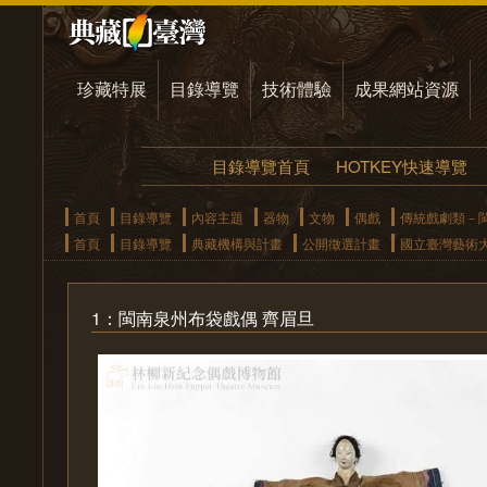
珍藏特展
目錄導覽
技術體驗
成果網站資源
目錄導覽首頁
HOTKEY快速導覽
首頁
目錄導覽
內容主題
器物
文物
偶戲
傳統戲劇類－
首頁
目錄導覽
典藏機構與計畫
公開徵選計畫
國立臺灣藝術
1：閩南泉州布袋戲偶 齊眉旦