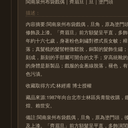
閩南泉州布袋戲偶｜齊眉旦｜旦｜塗門頭
描述：
內容摘要:閩南泉州布袋戲偶，旦角，原為塗門
修飾及上漆。「齊眉旦」前方額髮呈平直，多飾
年約十六七歲，身著粉色刺繡對襟式長女帔；樟
落；真髮梳的髮髻輕微鬆脫，銅製的髮飾生鏽；
刻成，新刻的手部屬可開合的文手；穿高統靴的
的身體是新製品；戲服的金蔥線脫落，褪色，有
色污漬。
收藏取得方式:林經甫 博士授權
藏品來源:1987年向台北市士林區吳青龍收購
煌、賴世安。
備註:閩南泉州布袋戲偶，旦角，原為塗門頭，
及上漆。「齊眉旦」前方額髮呈平直，多飾演閨