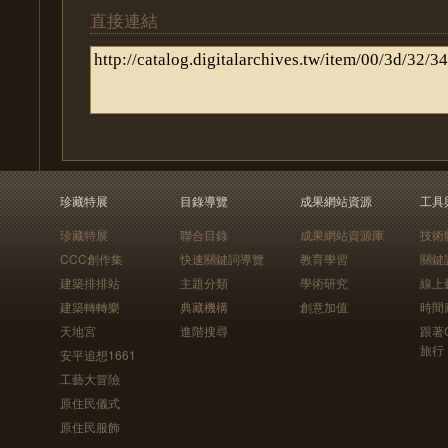
直接連結
珍藏特展
目錄導覽
成果網站資源
工具
珍藏特展
聯合目錄
成果網站資源庫
技術
CCC創作集
快速關鍵詞導覽
教育學習
關鍵
建築排排站
主題分類
學術研究
線上
建築轉轉樂
典藏機構
創意加值
時間
天地宮
進階搜尋
跟著
旅行
安平追想1661
工藝大冒險
原住民儀式
原住民服飾