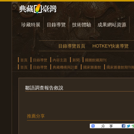
珍藏特展
目錄導覽
技術體驗
成果網站資源
目錄導覽首頁
HOTKEY快速導覽
首頁
目錄導覽
內容主題
新聞
國圖館藏期刊
首頁
目錄導覽
典藏機構與計畫
國家圖書館
國家圖書館期刊
鄒語調查報告敘說
推薦分享