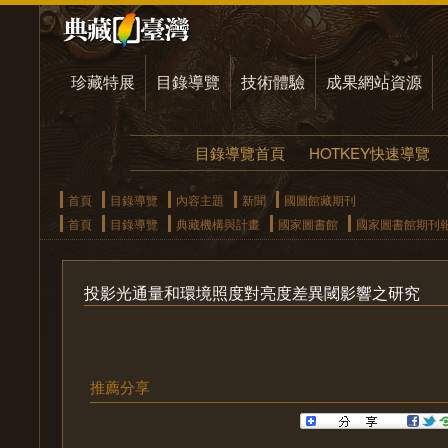
珍藏特展
目錄導覽
技術體驗
成果網站資源
目錄導覽首頁
HOTKEY快速導覽
首頁
目錄導覽
內容主題
新聞
國圖館藏期刊
首頁
目錄導覽
典藏機構與計畫
國家圖書館
國家圖書館期刊
投影光通量和環境照度對亮度差異閾影響之研究
推薦分享