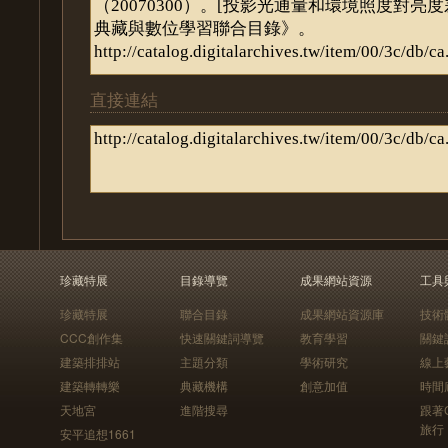
直接連結
珍藏特展
目錄導覽
成果網站資源
工具
珍藏特展
聯合目錄
成果網站資源庫
技術
CCC創作集
快速關鍵詞導覽
教育學習
關鍵
建築排排站
主題分類
學術研究
線上
建築轉轉樂
典藏機構
創意加值
時間
天地宮
進階搜尋
跟著
旅行
安平追想1661