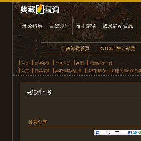
珍藏特展
目錄導覽
技術體驗
成果網站資源
目錄導覽首頁
HOTKEY快速導覽
首頁
目錄導覽
內容主題
新聞
國圖館藏期刊
首頁
目錄導覽
典藏機構與計畫
國家圖書館
國家圖書館期刊
史記版本考
推薦分享