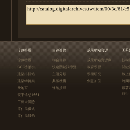
珍藏特展
目錄導覽
成果網站資源
工具
珍藏特展
聯合目錄
成果網站資源庫
技術
CCC創作集
快速關鍵詞導覽
教育學習
關鍵
建築排排站
主題分類
學術研究
線上
建築轉轉樂
典藏機構
創意加值
時間
天地宮
進階搜尋
跟著
旅行
安平追想1661
工藝大冒險
原住民儀式
原住民服飾