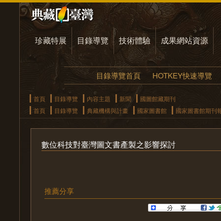
珍藏特展
目錄導覽
技術體驗
成果網站資源
目錄導覽首頁
HOTKEY快速導覽
首頁
目錄導覽
內容主題
新聞
國圖館藏期刊
首頁
目錄導覽
典藏機構與計畫
國家圖書館
國家圖書館期刊
數位科技對臺灣圖文書產製之影響探討
推薦分享