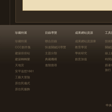
珍藏特展
目錄導覽
成果網站資源
工具
珍藏特展
聯合目錄
成果網站資源庫
技術
CCC創作集
快速關鍵詞導覽
教育學習
關鍵
建築排排站
主題分類
學術研究
線上
建築轉轉樂
典藏機構
創意加值
時間
天地宮
進階搜尋
跟著
旅行
安平追想1661
工藝大冒險
原住民儀式
原住民服飾
中央