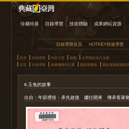
珍藏特展
目錄導覽
技術體驗
成果網站資源
目錄導覽首頁
HOTKEY快速導覽
首頁
目錄導覽
內容主題
檔案
台灣地區地方文獻
首頁
目錄導覽
典藏機構與計畫
國家圖書館
國家圖書館國家
6.玉兔的故事
出自：年節禮俗：承先啟後 繼往開來 傳承客家