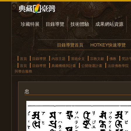
珍藏特展
目錄導覽
技術體驗
成果網站資源
目錄導覽首頁
HOTKEY快速導覽
首頁
目錄導覽
內容主題
漢籍全文
宗教文獻
佛教
梵語
首頁
目錄導覽
典藏機構與計畫
公開徵選計畫
法鼓佛教學院
與整合服務
忠