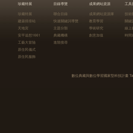
珍藏特展
目錄導覽
成果網站資源
工具
珍藏特展
聯合目錄
成果網站資源庫
技術
建築排排站
快速關鍵詞導覽
教育學習
關鍵
天地宮
主題分類
學術研究
線上
安平追想1661
典藏機構
創意加值
時間
工藝大冒險
進階搜尋
原住民儀式
原住民服飾
數位典藏與數位學習國家型科技計畫 Taiwan e-Le