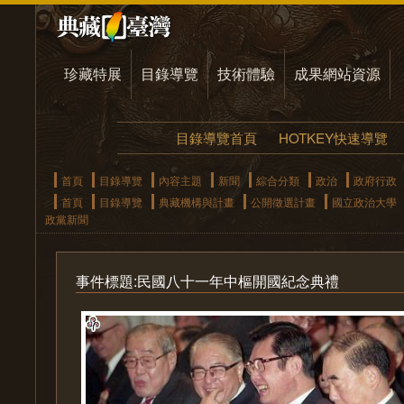
珍藏特展
目錄導覽
技術體驗
成果網站資源
目錄導覽首頁
HOTKEY快速導覽
首頁
目錄導覽
內容主題
新聞
綜合分類
政治
政府行政
首頁
目錄導覽
典藏機構與計畫
公開徵選計畫
國立政治大學
政黨新聞
事件標題:民國八十一年中樞開國紀念典禮