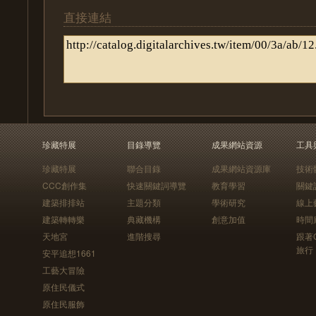
直接連結
珍藏特展
目錄導覽
成果網站資源
工具
珍藏特展
聯合目錄
成果網站資源庫
技術
CCC創作集
快速關鍵詞導覽
教育學習
關鍵
建築排排站
主題分類
學術研究
線上
建築轉轉樂
典藏機構
創意加值
時間
天地宮
進階搜尋
跟著
旅行
安平追想1661
工藝大冒險
原住民儀式
原住民服飾