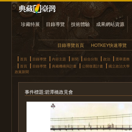
珍藏特展
目錄導覽
技術體驗
成果網站資源
目錄導覽首頁
HOTKEY快速導覽
首頁
目錄導覽
內容主題
新聞
綜合分類
政治
選舉選務
首頁
目錄導覽
典藏機構與計畫
公開徵選計畫
國立政治大學
政黨新聞
事件標題:碧潭橋政見會