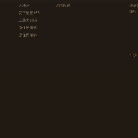
天地宮
進階搜尋
跟著
旅行
安平追想1661
工藝大冒險
原住民儀式
原住民服飾
中央