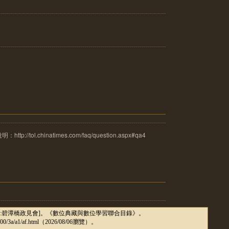
tol.chinatimes.com/faq/question.aspx#qa4