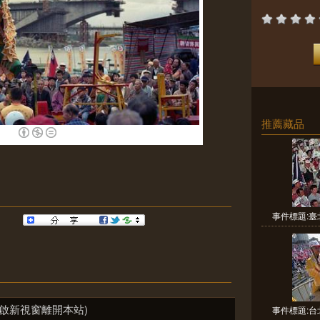
推薦藏品
事件標題:臺
啟新視窗離開本站)
事件標題:台