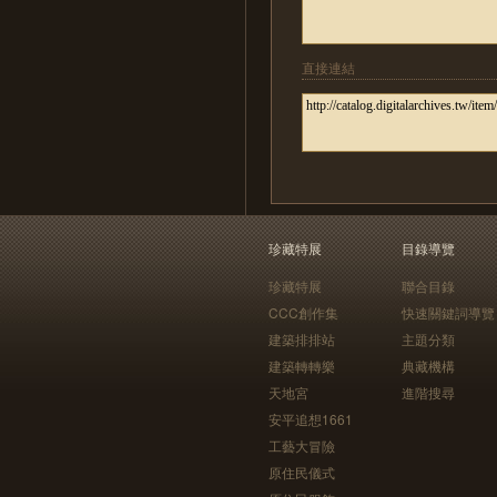
直接連結
珍藏特展
目錄導覽
珍藏特展
聯合目錄
CCC創作集
快速關鍵詞導覽
建築排排站
主題分類
建築轉轉樂
典藏機構
天地宮
進階搜尋
安平追想1661
工藝大冒險
原住民儀式