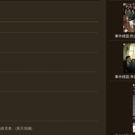
事件標題:民
事件標題:李
橋政見會。(黃天強攝)