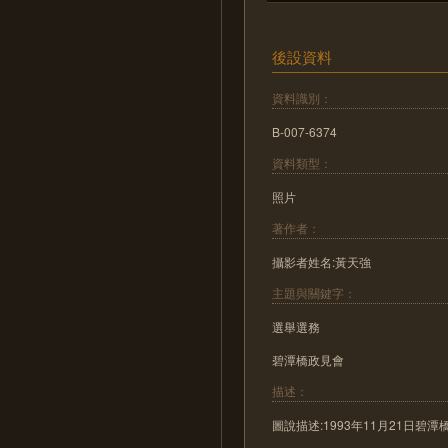
後設資料
資料識別：
B-007-6374
資料類型：
照片
著作者：
攝影者姓名:黃天強
主題與關鍵字：
選舉選務
碧潭橋政見會
描述：
圖說描述:1993年11月21日碧潭