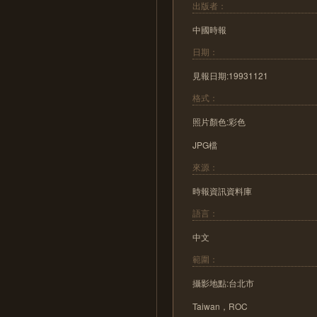
出版者：
中國時報
日期：
見報日期:19931121
格式：
照片顏色:彩色
JPG檔
來源：
時報資訊資料庫
語言：
中文
範圍：
攝影地點:台北市
Taiwan，ROC