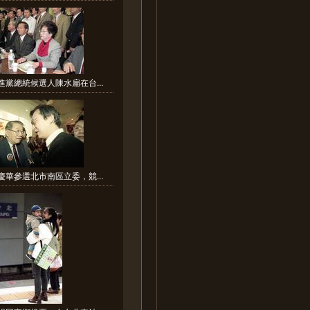
進黨總統候選人陳水扁在台...
慶華參選北市南區立委，競...