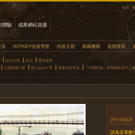
首頁
術體驗
成果網站資源
首頁
HOTKEY快速導覽
內容主題
典藏機構
進階搜尋
綜合分類
政治
選舉選務
公開徵選計畫
國立政治大學
廣播電視學系
《中國時報》新聞攝影底片之
評分與驗證
請為這筆數