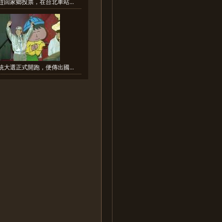
趕回家鄉投票，在台北車站...
統大選正式開跑，便傳出國...