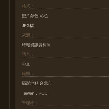
格式：
照片顏色:彩色
JPG檔
來源：
時報資訊資料庫
語言：
中文
範圍：
攝影地點:台北市
Taiwan，ROC
管理權：