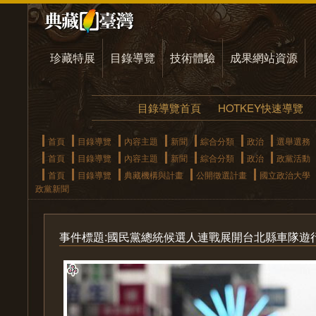
珍藏特展
目錄導覽
技術體驗
成果網站資源
目錄導覽首頁
HOTKEY快速導覽
首頁
目錄導覽
內容主題
新聞
綜合分類
政治
選舉選務
首頁
目錄導覽
內容主題
新聞
綜合分類
政治
政黨活動
首頁
目錄導覽
典藏機構與計畫
公開徵選計畫
國立政治大學
政黨新聞
事件標題:國民黨總統候選人連戰展開台北縣車隊遊