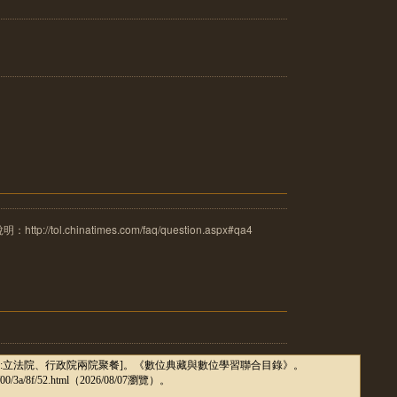
tol.chinatimes.com/faq/question.aspx#qa4