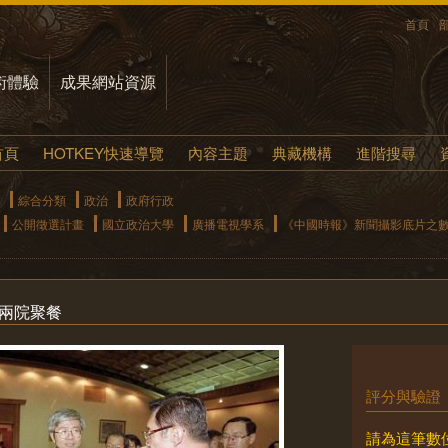
首頁
術體驗
成果網站資源
首頁
HOTKEY快速導覽
內容主題
典藏機構
進階搜尋
綜合分類
政治
政府行政
公開徵選計畫
國立政治大學
廣播電視學系
《中國時報》新聞攝影底片之
院兩院聚餐
評分與驗證
請為這筆數