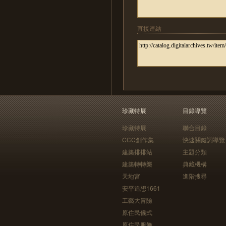
直接連結
珍藏特展
目錄導覽
珍藏特展
聯合目錄
CCC創作集
快速關鍵詞導覽
建築排排站
主題分類
建築轉轉樂
典藏機構
天地宮
進階搜尋
安平追想1661
工藝大冒險
原住民儀式
原住民服飾