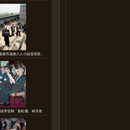
進黨市議會八人小組巡視新...
總統李登輝、劉松藩、林洋港