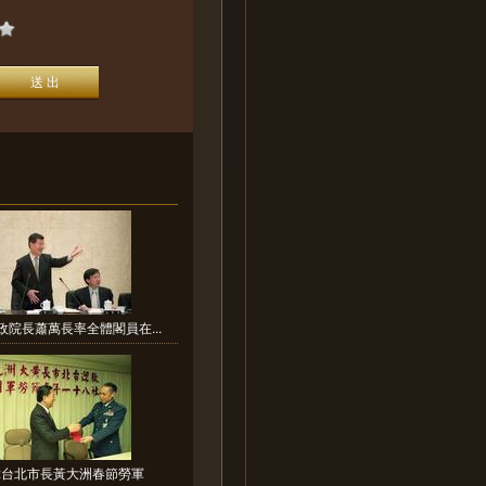
政院長蕭萬長率全體閣員在...
:台北市長黃大洲春節勞軍