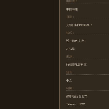
出版者：
中國時報
日期：
見報日期:19940907
格式：
照片顏色:彩色
JPG檔
來源：
時報資訊資料庫
語言：
中文
範圍：
攝影地點:台北市
Taiwan，ROC