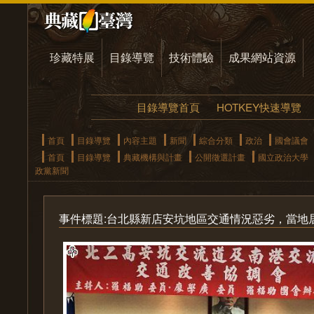
珍藏特展
目錄導覽
技術體驗
成果網站資源
目錄導覽首頁
HOTKEY快速導覽
首頁
目錄導覽
內容主題
新聞
綜合分類
政治
國會議會
首頁
目錄導覽
典藏機構與計畫
公開徵選計畫
國立政治大學
政黨新聞
事件標題:台北縣新店安坑地區交通情況惡劣，當地