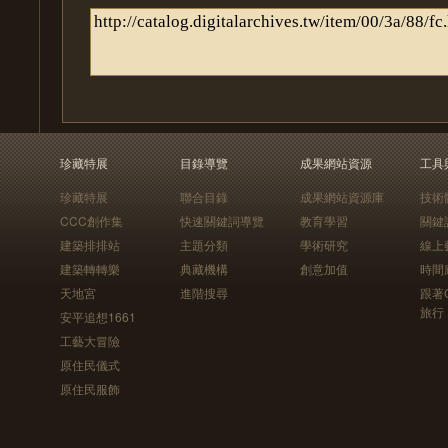
珍藏特展
目錄導覽
成果網站資源
工具
珍藏特展
聯合目錄
成果網站資源庫
技術
CCC創作集
快速關鍵詞導覽
教育學習
關鍵
建築排排站
主題分類
學術研究
線上
建築轉轉樂
典藏機構
創意加值
時間
天地宮
進階搜尋
跟著
旅行
安平追想1661
工藝大冒險
原住民儀式
原住民服飾