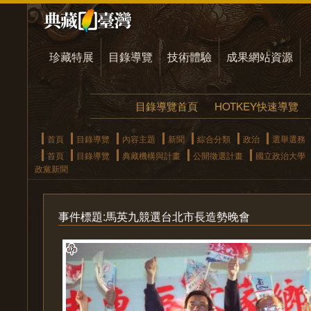
珍藏特展
目錄導覽
技術體驗
成果網站資源
目錄導覽首頁
HOTKEY快速導覽
首頁
目錄導覽
內容主題
新聞
綜合分類
政治
選舉選務
首頁
目錄導覽
典藏機構與計畫
公開徵選計畫
國立政治大學
政黨新聞
事件標題:馬英九競選台北市長造勢晚會