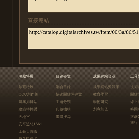
直接連結
珍藏特展
目錄導覽
成果網站資源
工具
珍藏特展
聯合目錄
成果網站資源庫
技術
CCC創作集
快速關鍵詞導覽
教育學習
關鍵
建築排排站
主題分類
學術研究
線上
建築轉轉樂
典藏機構
創意加值
時間
天地宮
進階搜尋
跟著
旅行
安平追想1661
工藝大冒險
原住民儀式