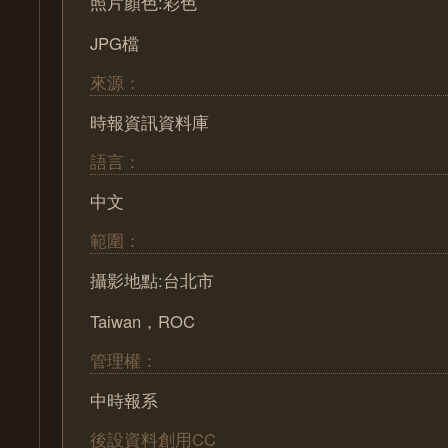
照片顏色:彩色
JPG檔
來源：
時報資訊資料庫
語言：
中文
範圍：
攝影地點:台北市
Taiwan，ROC
管理權：
中時報系
後設資料創用CC