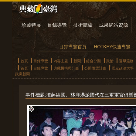
珍藏特展
目錄導覽
技術體驗
成果網站資源
目錄導覽首頁
HOTKEY快速導覽
首頁
目錄導覽
內容主題
新聞
綜合分類
政治
選舉選務
首頁
目錄導覽
典藏機構與計畫
公開徵選計畫
國立政治大學
政黨新聞
事件標題:擁蔣緯國、林洋港派國代在三軍軍官俱樂