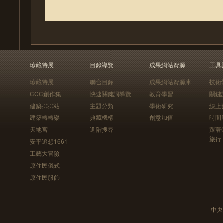
珍藏特展
目錄導覽
成果網站資源
工具
珍藏特展
聯合目錄
成果網站資源庫
技術
CCC創作集
快速關鍵詞導覽
教育學習
關鍵
建築排排站
主題分類
學術研究
線上
建築轉轉樂
典藏機構
創意加值
時間
天地宮
進階搜尋
跟著
旅行
安平追想1661
工藝大冒險
原住民儀式
原住民服飾
中央