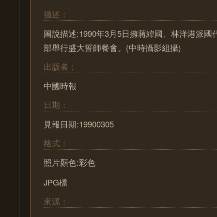
描述：
圖說描述:1990年3月5日擁蔣緯國、林洋港派
部舉行盛大誓師餐會。(中時攝影組攝)
出版者：
中國時報
日期：
見報日期:19900305
格式：
照片顏色:彩色
JPG檔
來源：