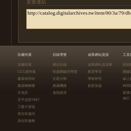
直接連結
珍藏特展
目錄導覽
成果網站資源
工具
珍藏特展
聯合目錄
成果網站資源庫
技術
CCC創作集
快速關鍵詞導覽
教育學習
關鍵
建築排排站
主題分類
學術研究
線上
建築轉轉樂
典藏機構
創意加值
時間
天地宮
進階搜尋
跟著
旅行
安平追想1661
工藝大冒險
原住民儀式
原住民服飾