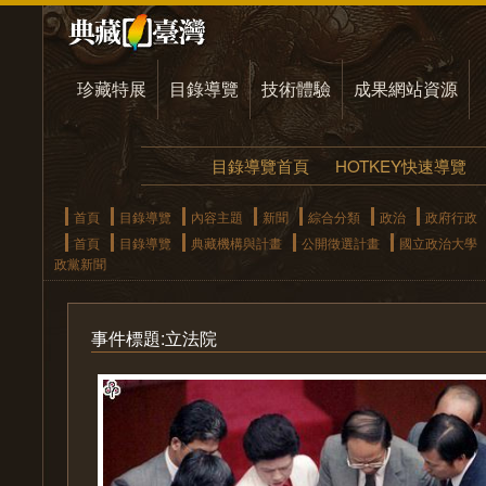
珍藏特展
目錄導覽
技術體驗
成果網站資源
目錄導覽首頁
HOTKEY快速導覽
首頁
目錄導覽
內容主題
新聞
綜合分類
政治
政府行政
首頁
目錄導覽
典藏機構與計畫
公開徵選計畫
國立政治大學
政黨新聞
事件標題:立法院